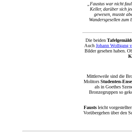
„Faustus war nicht faul,
Keller, darüber sich 
gewesen, musste abe
Wandersgesellen zum be
Die beiden
Tafelgemäld
Auch
Johann Wolfgang 
Bilder gesehen haben. Ob
K
Mittlerweile sind die B
Molitors
Studenten-Ens
als in Goethes Szen
Bronzegruppen so gekon
Fausts
leicht vorgestellte
Vorübergehen über den Sch