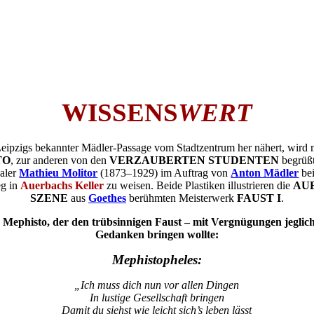
WISSENS
WERT
eipzigs bekannter Mädler-Passage vom Stadtzentrum her nähert, wird m
TO
, zur anderen von den
VERZAUBERTEN STUDENTEN
begrüßt
Maler
Mathieu Molitor
(1873–1929) im Auftrag von
Anton Mädler
bei
eg in
Auerbachs Keller
zu weisen. Beide Plastiken illustrieren die
AU
SZENE
aus
Goethes
berühmten Meisterwerk
FAUST I
.
 Mephisto, der den trübsinnigen Faust – mit Vergnügungen jeglich
Gedanken bringen wollte:
Mephistopheles:
„Ich muss dich nun vor allen Dingen
In lustige Gesellschaft bringen
Damit du siehst wie leicht sich’s leben lässt