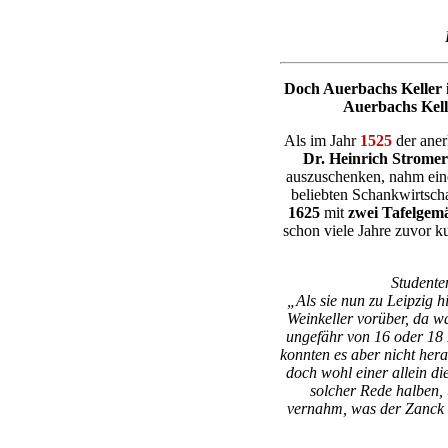
Doch Auerbachs Keller i
Auerbachs Kelle
Als im Jahr
1525
der aner
Dr. Heinrich Stromer
auszuschenken, nahm eine
beliebten Schankwirtscha
1625
mit
zwei Tafelgem
schon viele Jahre zuvor 
Studente
„Als sie nun zu Leipzig h
Weinkeller vorüber, da w
ungefähr von 16 oder 18 
konnten es aber nicht hera
doch wohl einer allein d
solcher Rede halben, 
vernahm, was der Zanck w