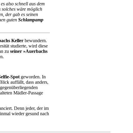
t es also schnell aus dem
s solches wäre möglich
n, der gab es seinen
inen guten
Schlampamp
achs Keller
bewundern.
ität studierte, wird diese
ihn zu
seiner »Auerbachs
en.
Selfie-Spot
geworden.
In
lick auffällt, dass anders,
ie gegenüberliegenden
talteten Mädler-Passage
nciert. Denn jeder, der im
inmal wieder gesund nach