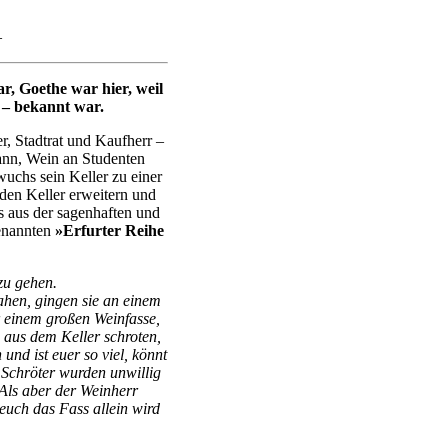
–
r, Goethe war hier, weil
s – bekannt war.
r, Stadtrat und Kaufherr –
ann, Wein an Studenten
uchs sein Keller zu einer
 den Keller erweitern und
ts aus der sagenhaften und
genannten
»Erfurter Reihe
zu gehen.
sahen, gingen sie an einem
r einem großen Weinfasse,
 aus dem Keller schroten,
und ist euer so viel, könnt
 Schröter wurden unwillig
 Als aber der Weinherr
euch das Fass allein wird