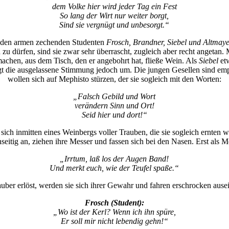
dem Volke hier wird jeder Tag ein Fest
So lang der Wirt nur weiter borgt,
Sind sie vergnügt und unbesorgt.“
 den armen zechenden Studenten
Frosch, Brandner, Siebel und Altmay
zu dürfen, sind sie zwar sehr überrascht, zugleich aber recht angetan.
 machen, aus dem Tisch, den er angebohrt hat, fließe Wein. Als
Siebel
etw
gt die ausgelassene Stimmung jedoch um. Die jungen Gesellen sind em
wollen sich auf Mephisto stürzen, der sie sogleich mit den Worten:
„Falsch Gebild und Wort
verändern Sinn und Ort!
Seid hier und dort!“
sich inmitten eines Weinbergs voller Trauben, die sie sogleich ernten wo
nseitig an, ziehen ihre Messer und fassen sich bei den Nasen. Erst als M
„Irrtum, laß los der Augen Band!
Und merkt euch, wie der Teufel spaße.“
ber erlöst, werden sie sich ihrer Gewahr und fahren erschrocken ause
Frosch (Student):
„Wo ist der Kerl? Wenn ich ihn spüre,
Er soll mir nicht lebendig gehn!“