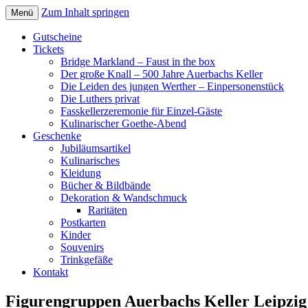
Zum Inhalt springen
Menü
Gutscheine
Tickets
Bridge Markland – Faust in the box
Der große Knall – 500 Jahre Auerbachs Keller
Die Leiden des jungen Werther – Einpersonenstück
Die Luthers privat
Fasskellerzeremonie für Einzel-Gäste
Kulinarischer Goethe-Abend
Geschenke
Jubiläumsartikel
Kulinarisches
Kleidung
Bücher & Bildbände
Dekoration & Wandschmuck
Raritäten
Postkarten
Kinder
Souvenirs
Trinkgefäße
Kontakt
Figurengruppen Auerbachs Keller Leipzig