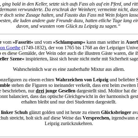
 ging bald in den Keller, setzte sich aufs Fass als auf ein Pferd, und rit
jedermann verwunderte. Da erschrak der Weinherr, vermeinte nicht, das
r doch seine Zusage halten, und Fausto das Fass mit Wein folgen lasse
sten, die luden andere gute Freunde dazu, hatten etliche Tage lang e
davon, und wussten vom Glück zu Leipzig zu sagen.“
e
vom
»Fassritt«
und vom
»Schlampamp«
kann man seither in
Auerb
von Goethe
(1749-1832), der von 1765 bis 1768 an der Leipziger Univers
 es diese Gemälde, der Wein oder auch die illustren Gäste waren, die 
eller Szene«
inspirierten, lässt sich heute nicht mehr mit Sicherheit sag
Wahrscheinlich war es eine zauberhafte Mixtur aus allem.
ronzefiguren zu einem echten
Wahrzeichen von Leipzig
und beliebter
emble
stehen die Figuren so ineinander verkeilt, dass erst beim zweiten B
e beschrieben, nur
drei
junge Gesellen
dargestellt sind. Molitor hat d
nt balanciert, dass das optische Gleichgewicht in der harmonisch ges
erhalten bleibt und nur drei Studenten dargestellt.
r
linker Schuh
glänzt golden und ist heute zu einem
Glücksbringer
ava
uh streicht, holt sich auf diese Weise das
Versprechen,
irgendwann e
Leipzig zurückzukehren.