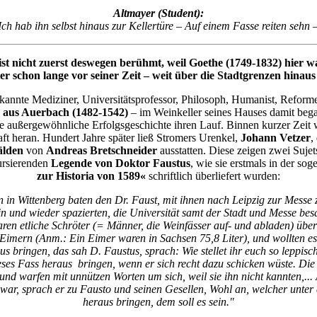
Altmayer (Student):
Ich hab ihn selbst hinaus zur Kellertüre – Auf einem Fasse reiten sehn 
st nicht zuerst deswegen berühmt, weil Goethe (1749-1832) hier wa
r schon lange vor seiner Zeit – weit über die Stadtgrenzen hinau
kannte Mediziner, Universitätsprofessor, Philosoph, Humanist, Reforme
 aus Auerbach (1482-1542)
– im Weinkeller seines Hauses damit beg
 außergewöhnliche Erfolgsgeschichte ihren Lauf. Binnen kurzer Zeit w
ft heran. Hundert Jahre später ließ Stromers Urenkel,
Johann Vetzer
,
älden
von
Andreas Bretschneider
ausstatten. Diese zeigen zwei Suje
kursierenden
Legende von Doktor Faustus
, wie sie erstmals in der so
zur Historia von 1589«
schriftlich überliefert wurden:
n in Wittenberg baten den Dr. Faust, mit ihnen nach Leipzig zur Messe 
in und wieder spazierten, die Universität samt der Stadt und Messe be
aren etliche Schröter (= Männer, die Weinfässer auf- und abladen) übe
Eimern (Anm.: Ein Eimer waren in Sachsen 75,8 Liter), und wollten es
us bringen, das sah D. Faustus, sprach: Wie stellet ihr euch so leppisch 
ieses Fass heraus bringen, wenn er sich recht dazu schicken wüste. Die
und warfen mit unnützen Worten um sich, weil sie ihn nicht kannten,...
ar, sprach er zu Fausto und seinen Gesellen, Wohl an, welcher unter 
heraus bringen, dem soll es sein."