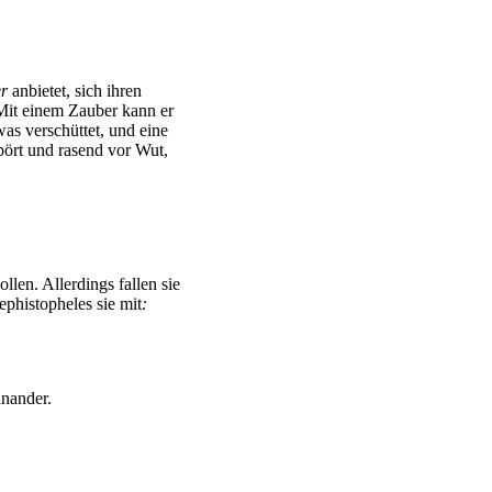
er
anbietet, sich ihren
 Mit einem Zauber kann er
as verschüttet, und eine
pört und rasend vor Wut,
llen. Allerdings fallen sie
ephistopheles sie mit
:
inander.