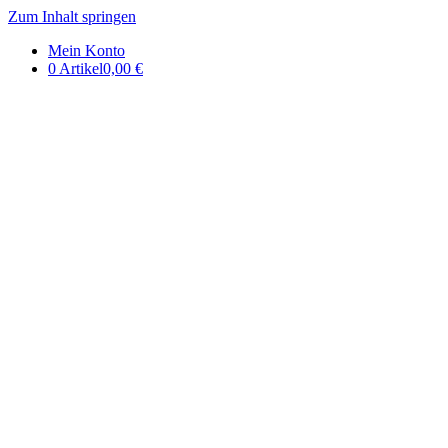
Zum Inhalt springen
DE | Auerbachs Keller Onlinesh
Mein Konto
0 Artikel
0,00 €