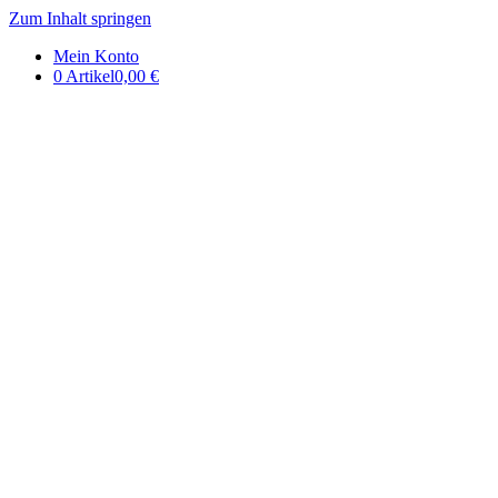
Zum Inhalt springen
DE | Auerbachs Keller
Mein Konto
0 Artikel
0,00 €
Onlineshop