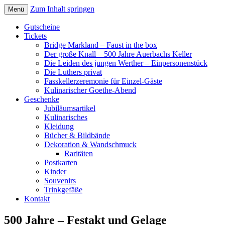
Zum Inhalt springen
Menü
Gutscheine
Tickets
Bridge Markland – Faust in the box
Der große Knall – 500 Jahre Auerbachs Keller
Die Leiden des jungen Werther – Einpersonenstück
Die Luthers privat
Fasskellerzeremonie für Einzel-Gäste
Kulinarischer Goethe-Abend
Geschenke
Jubiläumsartikel
Kulinarisches
Kleidung
Bücher & Bildbände
Dekoration & Wandschmuck
Raritäten
Postkarten
Kinder
Souvenirs
Trinkgefäße
Kontakt
500 Jahre – Festakt und Gelage