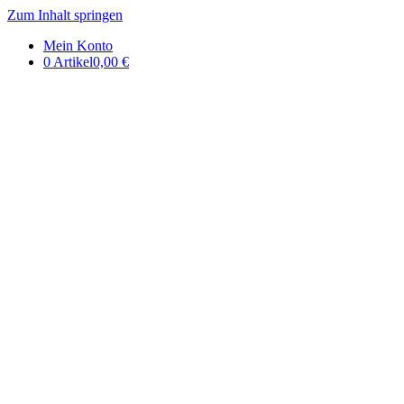
Zum Inhalt springen
DE | Auerbachs Keller
Mein Konto
0 Artikel
0,00 €
Onlineshop