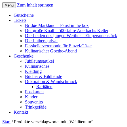
Zum Inhalt springen
Menü
Gutscheine
Tickets
Bridge Markland – Faust in the box
Der große Knall – 500 Jahre Auerbachs Keller
Die Leiden des jungen Werther – Einpersonenstück
Die Luthers privat
Fasskellerzeremonie für Einzel-Gäste
Kulinarischer Goethe-Abend
Geschenke
Jubiläumsartikel
Kulinarisches
Kleidung
Bücher & Bildbände
Dekoration & Wandschmuck
Raritäten
Postkarten
Kinder
Souvenirs
Trinkgefäße
Kontakt
Start
/ Produkte verschlagwortet mit „Weltliteratur“