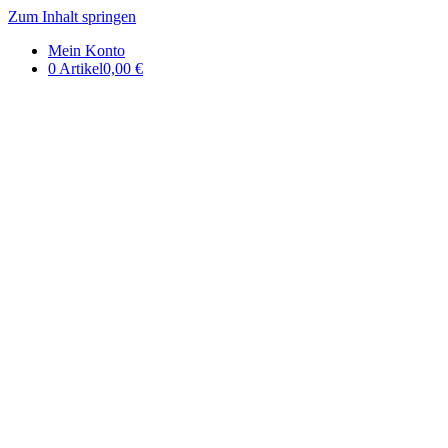
Zum Inhalt springen
DE | Auerbachs Keller
Mein Konto
0 Artikel
0,00 €
Onlineshop