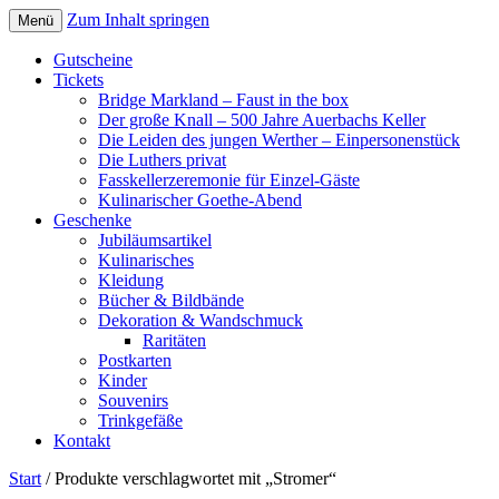
Zum Inhalt springen
Menü
Gutscheine
Tickets
Bridge Markland – Faust in the box
Der große Knall – 500 Jahre Auerbachs Keller
Die Leiden des jungen Werther – Einpersonenstück
Die Luthers privat
Fasskellerzeremonie für Einzel-Gäste
Kulinarischer Goethe-Abend
Geschenke
Jubiläumsartikel
Kulinarisches
Kleidung
Bücher & Bildbände
Dekoration & Wandschmuck
Raritäten
Postkarten
Kinder
Souvenirs
Trinkgefäße
Kontakt
Start
/ Produkte verschlagwortet mit „Stromer“