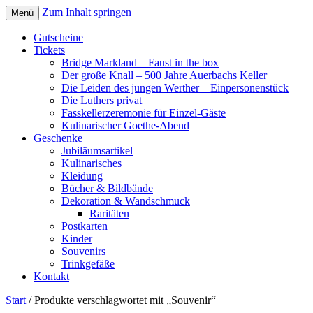
Zum Inhalt springen
Menü
Gutscheine
Tickets
Bridge Markland – Faust in the box
Der große Knall – 500 Jahre Auerbachs Keller
Die Leiden des jungen Werther – Einpersonenstück
Die Luthers privat
Fasskellerzeremonie für Einzel-Gäste
Kulinarischer Goethe-Abend
Geschenke
Jubiläumsartikel
Kulinarisches
Kleidung
Bücher & Bildbände
Dekoration & Wandschmuck
Raritäten
Postkarten
Kinder
Souvenirs
Trinkgefäße
Kontakt
Start
/ Produkte verschlagwortet mit „Souvenir“