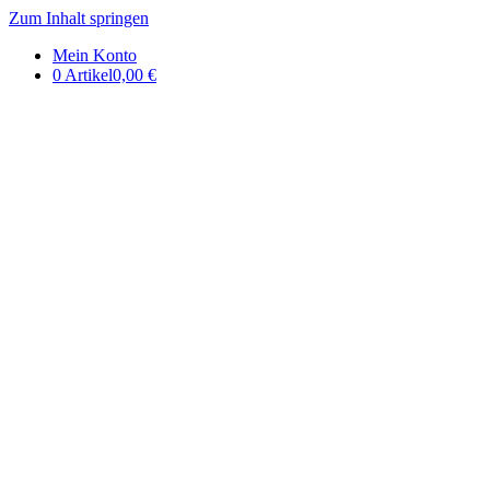
Zum Inhalt springen
DE | Auerbachs Keller Onlinesh
Mein Konto
0 Artikel
0,00 €