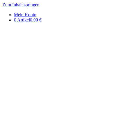
Zum Inhalt springen
DE | Auerbachs Keller Onlinesh
Mein Konto
0 Artikel
0,00 €