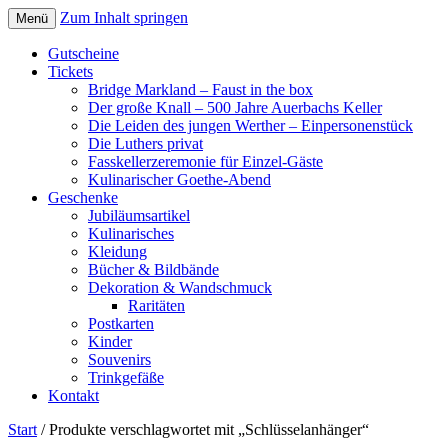
Zum Inhalt springen
Menü
Gutscheine
Tickets
Bridge Markland – Faust in the box
Der große Knall – 500 Jahre Auerbachs Keller
Die Leiden des jungen Werther – Einpersonenstück
Die Luthers privat
Fasskellerzeremonie für Einzel-Gäste
Kulinarischer Goethe-Abend
Geschenke
Jubiläumsartikel
Kulinarisches
Kleidung
Bücher & Bildbände
Dekoration & Wandschmuck
Raritäten
Postkarten
Kinder
Souvenirs
Trinkgefäße
Kontakt
Start
/ Produkte verschlagwortet mit „Schlüsselanhänger“