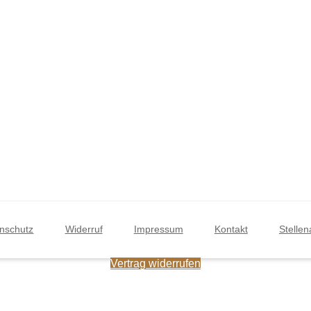
DER GROSSE KNALL – 500 J
KLEIDUNG
AHRE AUERBACHS KELLER
BÜCHER & BILDBÄNDE
DIE LEIDEN DES JUNGEN
WERTHER –
DEKORATION &
EINPERSONENSTÜCK
WANDSCHMUCK
DIE LUTHERS PRIVAT
POSTKARTEN
FASSKELLERZEREMONIE FÜR
KINDER
EINZEL-GÄSTE
SOUVENIRS
KULINARISCHER GOETHE-
nschutz
Widerruf
Impressum
Kontakt
Stelle
ABEND
TRINKGEFÄSSE
Vertrag widerrufen