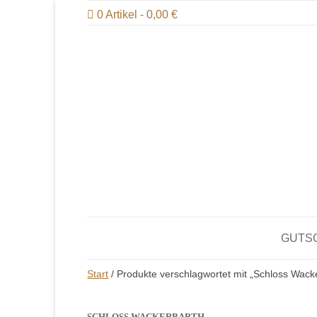
Zum
DE | Auerbachs Keller O
0 Artikel
0,00 €
Inhalt
springen
GUTS
Start
/ Produkte verschlagwortet mit „Schloss Wack
SCHLOSS WACKERBARTH