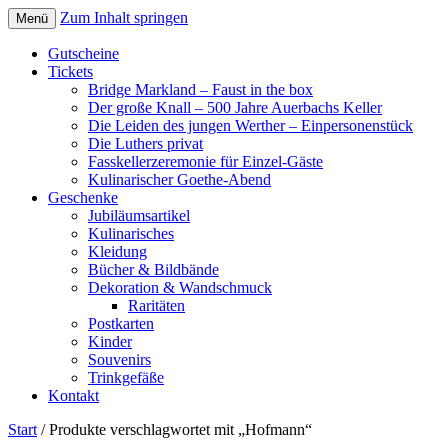
Zum Inhalt springen
Menü
Gutscheine
Tickets
Bridge Markland – Faust in the box
Der große Knall – 500 Jahre Auerbachs Keller
Die Leiden des jungen Werther – Einpersonenstück
Die Luthers privat
Fasskellerzeremonie für Einzel-Gäste
Kulinarischer Goethe-Abend
Geschenke
Jubiläumsartikel
Kulinarisches
Kleidung
Bücher & Bildbände
Dekoration & Wandschmuck
Raritäten
Postkarten
Kinder
Souvenirs
Trinkgefäße
Kontakt
Start
/ Produkte verschlagwortet mit „Hofmann“