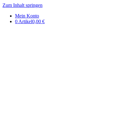
Zum Inhalt springen
DE | Auerbachs Keller
Mein Konto
0 Artikel
0,00 €
Onlineshop