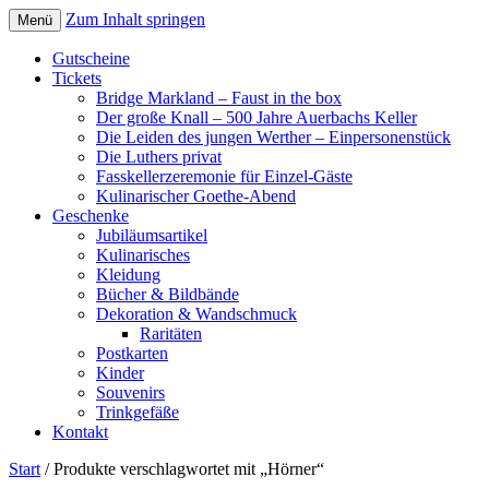
Zum Inhalt springen
Menü
Gutscheine
Tickets
Bridge Markland – Faust in the box
Der große Knall – 500 Jahre Auerbachs Keller
Die Leiden des jungen Werther – Einpersonenstück
Die Luthers privat
Fasskellerzeremonie für Einzel-Gäste
Kulinarischer Goethe-Abend
Geschenke
Jubiläumsartikel
Kulinarisches
Kleidung
Bücher & Bildbände
Dekoration & Wandschmuck
Raritäten
Postkarten
Kinder
Souvenirs
Trinkgefäße
Kontakt
Start
/ Produkte verschlagwortet mit „Hörner“