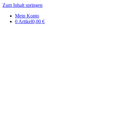
Zum Inhalt springen
DE | Auerbachs Keller Onlinesh
Mein Konto
0 Artikel
0,00 €