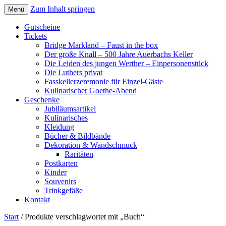
Zum Inhalt springen
Menü
Gutscheine
Tickets
Bridge Markland – Faust in the box
Der große Knall – 500 Jahre Auerbachs Keller
Die Leiden des jungen Werther – Einpersonenstück
Die Luthers privat
Fasskellerzeremonie für Einzel-Gäste
Kulinarischer Goethe-Abend
Geschenke
Jubiläumsartikel
Kulinarisches
Kleidung
Bücher & Bildbände
Dekoration & Wandschmuck
Raritäten
Postkarten
Kinder
Souvenirs
Trinkgefäße
Kontakt
Start
/ Produkte verschlagwortet mit „Buch“