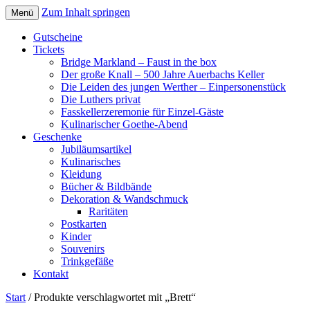
Zum Inhalt springen
Menü
Gutscheine
Tickets
Bridge Markland – Faust in the box
Der große Knall – 500 Jahre Auerbachs Keller
Die Leiden des jungen Werther – Einpersonenstück
Die Luthers privat
Fasskellerzeremonie für Einzel-Gäste
Kulinarischer Goethe-Abend
Geschenke
Jubiläumsartikel
Kulinarisches
Kleidung
Bücher & Bildbände
Dekoration & Wandschmuck
Raritäten
Postkarten
Kinder
Souvenirs
Trinkgefäße
Kontakt
Start
/ Produkte verschlagwortet mit „Brett“