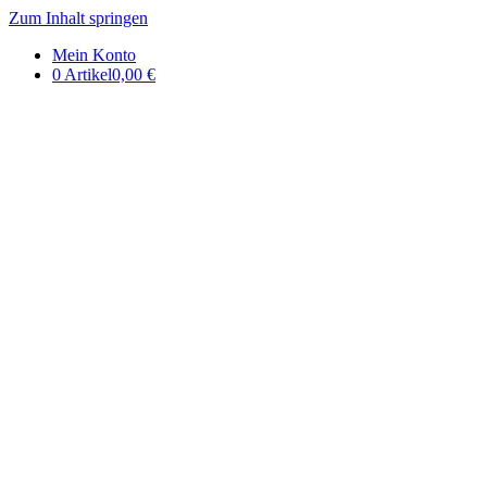
Zum Inhalt springen
DE | Auerbachs Keller Onlinesh
Mein Konto
0 Artikel
0,00 €